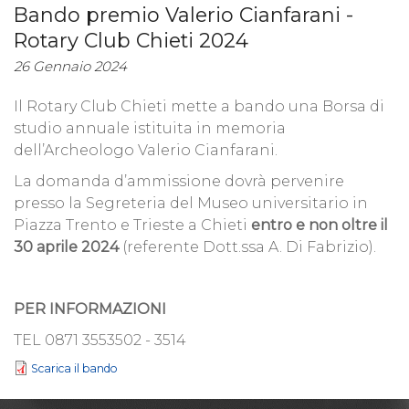
Bando premio Valerio Cianfarani -
Rotary Club Chieti 2024
26 Gennaio 2024
Il Rotary Club Chieti mette a bando una Borsa di
studio annuale istituita in memoria
dell’Archeologo Valerio Cianfarani.
La domanda d’ammissione dovrà pervenire
presso la Segreteria del Museo universitario in
Piazza Trento e Trieste a Chieti
entro e non oltre il
30 aprile 2024
(referente Dott.ssa A. Di Fabrizio).
PER INFORMAZIONI
TEL 0871 3553502 - 3514
Scarica il bando