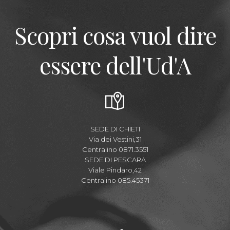
Scopri cosa vuol dire
essere dell'Ud'A
SEDE DI CHIETI
Via dei Vestini,31
Centralino 0871.3551
SEDE DI PESCARA
Viale Pindaro,42
Centralino 085.45371