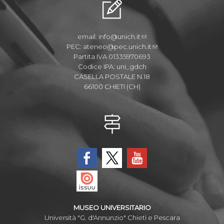
email:
info@unich.it
PEC:
ateneo@pec.unich.it
Partita IVA 01335970693
Codice IPA: uni_gdch
CASELLA POSTALE N.18
66100 CHIETI (CH)
MUSEO UNIVERSITARIO
Università "G. d'Annunzio" Chieti e Pescara