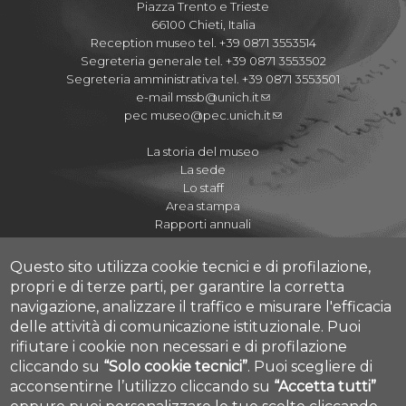
Piazza Trento e Trieste
66100 Chieti, Italia
Reception museo tel. +39 0871 3553514
Segreteria generale tel. +39 0871 3553502
Segreteria amministrativa tel. +39 0871 3553501
e-mail
mssb@unich.it
pec
museo@pec.unich.it
La storia del museo
La sede
Lo staff
Area stampa
Rapporti annuali
Questo sito utilizza cookie tecnici e di profilazione,
propri e di terze parti, per garantire la corretta
navigazione, analizzare il traffico e misurare l'efficacia
Regolamenti
delle attività di comunicazione istituzionale.
Puoi
Quaderni del Museo
rifiutare i cookie non necessari e di profilazione
Journal of Paleopathology
cliccando su
“Solo cookie tecnici”
.
Puoi scegliere di
Proposte didattiche A.S. 2020-2021
acconsentirne l’utilizzo cliccando su
“Accetta tutti”
Cookie settings
I Cicli dell'Arte