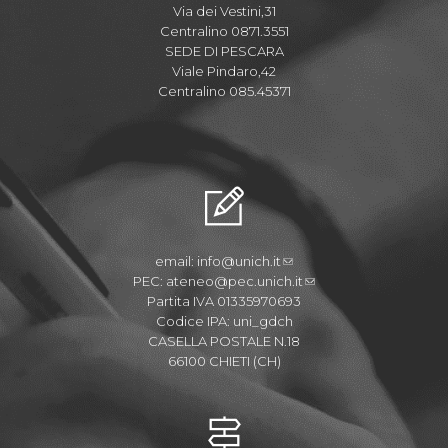
Via dei Vestini,31
Centralino 0871.3551
SEDE DI PESCARA
Viale Pindaro,42
Centralino 085.45371
email:
info@unich.it
PEC:
ateneo@pec.unich.it
Partita IVA 01335970693
Codice IPA: uni_gdch
CASELLA POSTALE N.18
66100 CHIETI (CH)