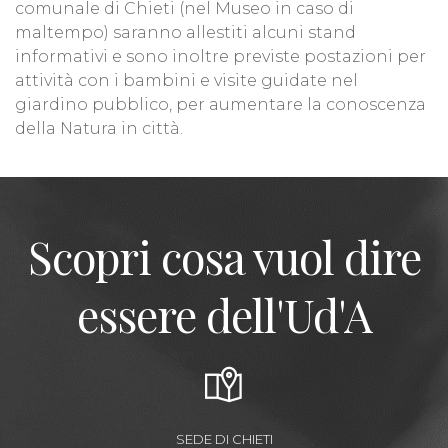
comunale di Chieti (nel Museo in caso di
maltempo) saranno allestiti alcuni stand
informativi e sono inoltre previste postazioni per
attività con i bambini e visite guidate nel
giardino pubblico, per aumentare la conoscenza
della Natura in città.
Scopri cosa vuol dire
essere dell'Ud'A
SEDE DI CHIETI