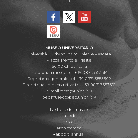
MUSEO UNIVERSITARIO
Università "G. d'Annunzio" Chieti e Pescara
Piazza Trento e Trieste
66100 Chieti, Italia
Reception museo tel. +39 0871 3553514
Segreteria generale tel. +39 0871 3553502
Segreteria amministrativa tel. +39 0871 3553501
e-mail
mssb@unich.it
pec
museo@pec.unich.it
La storia del museo
La sede
Lo staff
Area stampa
Rapporti annuali