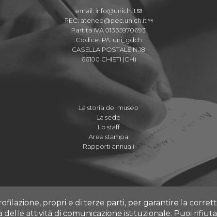
email:
info@unich.it
PEC:
ateneo@pec.unich.it
Partita IVA 01335970693
Codice IPA: uni_gdch
CASELLA POSTALE N.18
66100 CHIETI (CH)
La storia del museo
La sede
Lo staff
Area stampa
Rapporti annuali
rofilazione, propri e di terze parti, per garantire la corre
ia delle attività di comunicazione istituzionale.
Puoi rifiuta