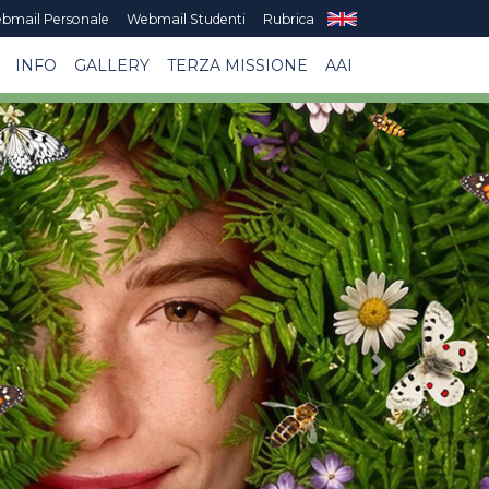
bmail Personale
Webmail Studenti
Rubrica
INFO
GALLERY
TERZA MISSIONE
AAI
Next