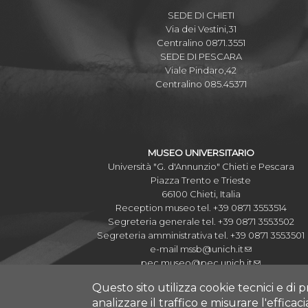
SEDE DI CHIETI
Via dei Vestini,31
Centralino 0871.3551
SEDE DI PESCARA
Viale Pindaro,42
Centralino 085.45371
MUSEO UNIVERSITARIO
Università "G. d'Annunzio" Chieti e Pescara
Piazza Trento e Trieste
66100 Chieti, Italia
Reception museo tel. +39 0871 3553514
Segreteria generale tel. +39 0871 3553502
Segreteria amministrativa tel. +39 0871 3553501
e-mail
mssb@unich.it
pec
museo@pec.unich.it
Questo sito utilizza cookie tecnici e di p
analizzare il traffico e misurare l'efficac