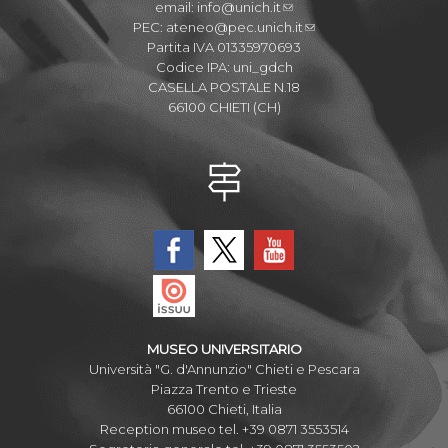
email:
info@unich.it
PEC:
ateneo@pec.unich.it
Partita IVA 01335970693
Codice IPA: uni_gdch
CASELLA POSTALE N.18
66100 CHIETI (CH)
MUSEO UNIVERSITARIO
Università "G. d'Annunzio" Chieti e Pescara
Piazza Trento e Trieste
66100 Chieti, Italia
Reception museo tel. +39 0871 3553514