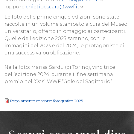
oppure
chietipescara@wwf.it
Le foto delle prime cinque edizioni sono state
raccolte in un volume stampato a cura del Museo
universitario, offerto in omaggio ai partecipanti.
Quelle dell’edizione 2025 saranno, con le
immagini del 2023 e del 2024, le protagoniste di
una successiva pubblicazione.
Nella foto: Marisa Sardu (di Torino), vincitrice
dell’edizione 2024, durante il fine settimana
premio nell’Oasi WWF “Gole del Sagittario”.
Regolamento concorso fotografico 2025