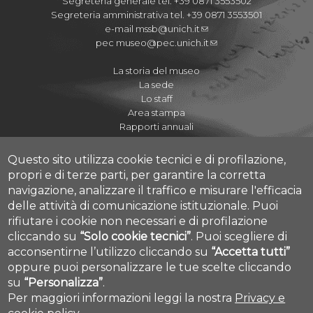
Segreteria generale tel. +39 0871 3553502
Segreteria amministrativa tel. +39 0871 3553501
e-mail
mssb@unich.it
pec
museo@pec.unich.it
La storia del museo
La sede
Lo staff
Area stampa
Rapporti annuali
Questo sito utilizza cookie tecnici e di profilazione,
propri e di terze parti, per garantire la corretta
navigazione, analizzare il traffico e misurare l'efficacia
Regolamenti
delle attività di comunicazione istituzionale.
Puoi
Quaderni del Museo
rifiutare i cookie non necessari e di profilazione
Journal of Paleopathology
cliccando su
“Solo cookie tecnici”
.
Puoi scegliere di
Proposte didattiche A.S. 2020-2021
acconsentirne l’utilizzo cliccando su
“Accetta tutti”
Cookie settings
I Cicli dell'Arte
oppure puoi personalizzare le tue scelte cliccando
su
“Personalizza”
.
Per maggiori informazioni leggi la nostra
Privacy e