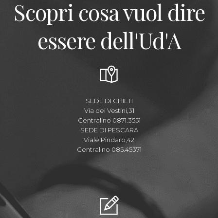
Scopri cosa vuol dire
essere dell'Ud'A
SEDE DI CHIETI
Via dei Vestini,31
Centralino 0871.3551
SEDE DI PESCARA
Viale Pindaro,42
Centralino 085.45371