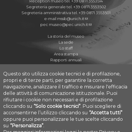
Reception museo tel. +39 0871 3553514
Segreteria generale tel. +39 0871 3553502
Segreteria amministrativa tel. +39 0871 3553501
e-mail
mssb@unich.it
pec
museo@pec.unich.it
La storia del museo
La sede
Lo staff
Area stampa
Rapporti annuali
Questo sito utilizza cookie tecnici e di profilazione,
propri e di terze parti, per garantire la corretta
navigazione, analizzare il traffico e misurare l'efficacia
Regolamenti
delle attività di comunicazione istituzionale.
Puoi
Quaderni del Museo
rifiutare i cookie non necessari e di profilazione
Journal of Paleopathology
cliccando su
“Solo cookie tecnici”
.
Puoi scegliere di
Proposte didattiche A.S. 2020-2021
acconsentirne l’utilizzo cliccando su
“Accetta tutti”
Cookie settings
I Cicli dell'Arte
oppure puoi personalizzare le tue scelte cliccando
su
“Personalizza”
.