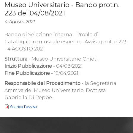
Museo Universitario - Bando prot.n.
223 del 04/08/2021
4 Agosto 2021
Bando di Selezione interna - Profilo di
Catalogatore museale esperto - Avviso prot. n.223
- 4 AGOSTO 2021
Struttura
- Museo Universitario Chieti;
Inizio Pubblicazione
- 04/08/2021;
Fine Pubblicazione
- 19/04/2021;
Responsabile del Procedimento
- la Segretaria
Amm.va del Museo Universitario, Dott.ssa
Gabriella Di Peppe.
Scarica l'avviso