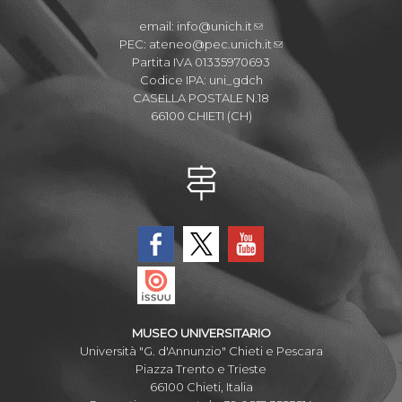
email:
info@unich.it
PEC:
ateneo@pec.unich.it
Partita IVA 01335970693
Codice IPA: uni_gdch
CASELLA POSTALE N.18
66100 CHIETI (CH)
MUSEO UNIVERSITARIO
Università "G. d'Annunzio" Chieti e Pescara
Piazza Trento e Trieste
66100 Chieti, Italia