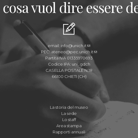
 cosa vuol dire essere de
email:
info@unich.it
PEC:
ateneo@pec.unich.it
Partita IVA 01335970693
Codice IPA: uni_gdch
CASELLA POSTALE N.18
66100 CHIETI (CH)
La storia del museo
La sede
Lo staff
Area stampa
Rapporti annuali