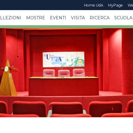
Home UdA
MyPage
We
LLEZIONI
MOSTRE
EVENTI
VISITA
RICERCA
SCUOLA