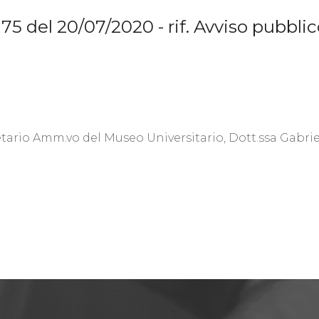
175 del 20/07/2020 - rif. Avviso pubbli
etario Amm.vo del Museo Universitario, Dott.ssa Gabri