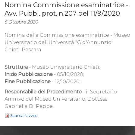
Nomina Commissione esaminatrice -
Avv. Pubbl. prot. n.207 del 11/9/2020
5 Ottobre 2020
Nomina della Commissione esaminatrice - Museo
Universitario dell'Università "G d.'Annunzio"
Chieti-Pescara
Struttura
- Museo Universitario Chieti;
Inizio Pubblicazione
- 05/10/2020;
Fine Pubblicazione
- 12/10/2020;
Responsabile del Procedimento
- il Segretario
Amm.vo del Museo Universitario, Dott.ssa
Gabriella Di Peppe.
Scarica l'avviso