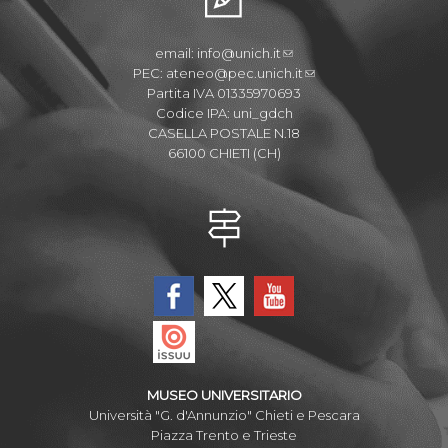
email:
info@unich.it
PEC:
ateneo@pec.unich.it
Partita IVA 01335970693
Codice IPA: uni_gdch
CASELLA POSTALE N.18
66100 CHIETI (CH)
MUSEO UNIVERSITARIO
Università "G. d'Annunzio" Chieti e Pescara
Piazza Trento e Trieste