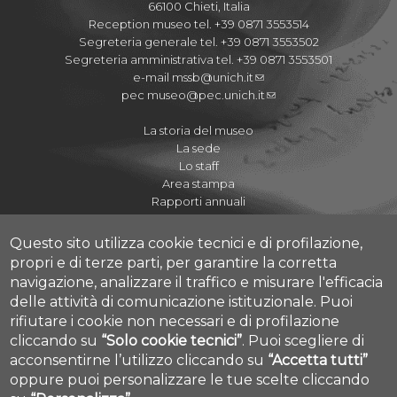
66100 Chieti, Italia
Reception museo tel. +39 0871 3553514
Segreteria generale tel. +39 0871 3553502
Segreteria amministrativa tel. +39 0871 3553501
e-mail
mssb@unich.it
pec
museo@pec.unich.it
La storia del museo
La sede
Lo staff
Area stampa
Rapporti annuali
Questo sito utilizza cookie tecnici e di profilazione,
propri e di terze parti, per garantire la corretta
navigazione, analizzare il traffico e misurare l'efficacia
Regolamenti
delle attività di comunicazione istituzionale.
Puoi
Quaderni del Museo
rifiutare i cookie non necessari e di profilazione
Journal of Paleopathology
cliccando su
“Solo cookie tecnici”
.
Puoi scegliere di
Proposte didattiche A.S. 2020-2021
acconsentirne l’utilizzo cliccando su
“Accetta tutti”
Cookie settings
I Cicli dell'Arte
oppure puoi personalizzare le tue scelte cliccando