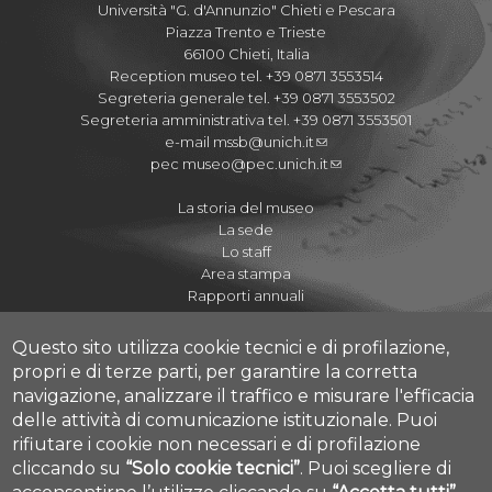
Università "G. d'Annunzio" Chieti e Pescara
Piazza Trento e Trieste
66100 Chieti, Italia
Reception museo tel. +39 0871 3553514
Segreteria generale tel. +39 0871 3553502
Segreteria amministrativa tel. +39 0871 3553501
e-mail
mssb@unich.it
pec
museo@pec.unich.it
La storia del museo
La sede
Lo staff
Area stampa
Rapporti annuali
Questo sito utilizza cookie tecnici e di profilazione,
propri e di terze parti, per garantire la corretta
navigazione, analizzare il traffico e misurare l'efficacia
Regolamenti
delle attività di comunicazione istituzionale.
Puoi
Quaderni del Museo
rifiutare i cookie non necessari e di profilazione
Journal of Paleopathology
cliccando su
“Solo cookie tecnici”
.
Puoi scegliere di
Proposte didattiche A.S. 2020-2021