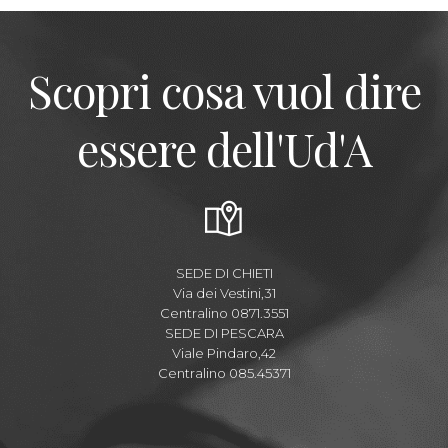
Scopri cosa vuol dire
essere dell'Ud'A
SEDE DI CHIETI
Via dei Vestini,31
Centralino 0871.3551
SEDE DI PESCARA
Viale Pindaro,42
Centralino 085.45371