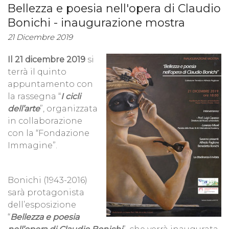
Bellezza e poesia nell'opera di Claudio
Bonichi - inaugurazione mostra
21 Dicembre 2019
Il 21 dicembre 2019
si
terrà il quinto
appuntamento con
la rassegna “
I cicli
dell’arte
”, organizzata
in collaborazione
con la “Fondazione
Immagine”.
Bonichi (1943-2016)
sarà protagonista
dell’esposizione
“
Bellezza e poesia