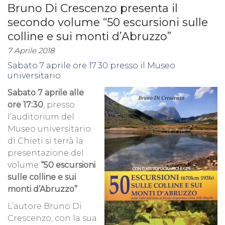
Bruno Di Crescenzo presenta il
secondo volume “50 escursioni sulle
colline e sui monti d’Abruzzo”
7 Aprile 2018
Sabato 7 aprile ore 17:30 presso il Museo
universitario
Sabato 7 aprile alle
ore 17:30
, presso
l’auditorium del
Museo universitario
di Chieti si terrà la
presentazione del
volume
“50 escursioni
sulle colline e sui
monti d’Abruzzo”
.
L’autore Bruno Di
Crescenzo, con la sua