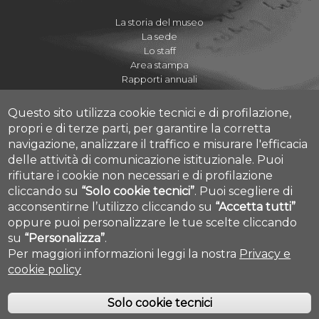
La storia del museo
La sede
Lo staff
Area stampa
Rapporti annuali
Questo sito utilizza cookie tecnici e di profilazione,
propri e di terze parti, per garantire la corretta
navigazione, analizzare il traffico e misurare l'efficacia
Regolamenti
delle attività di comunicazione istituzionale.
Puoi
Quaderni del Museo
rifiutare i cookie non necessari e di profilazione
Journal of Paleopathology
cliccando su
“Solo cookie tecnici”
.
Puoi scegliere di
Proposte didattiche A.S. 2020-2021
acconsentirne l’utilizzo cliccando su
“Accetta tutti”
Cookie settings
I Cicli dell'Arte
oppure puoi personalizzare le tue scelte cliccando
su
“Personalizza”
.
Per maggiori informazioni leggi la nostra
Privacy e
cookie policy
Solo cookie tecnici