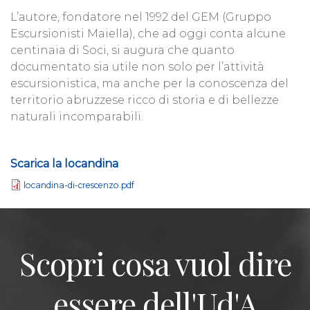
L’autore, fondatore nel 1992 del GEM (Gruppo
Escursionisti Maiella), che ad oggi conta alcune
centinaia di Soci, si augura che quanto
documentato sia utile non solo per l’attività
escursionistica, ma anche per la conoscenza del
territorio abruzzese ricco di storia e di bellezze
naturali incomparabili.
Scarica la locandina
locandina-di-crescenzo.pdf
Scopri cosa vuol dire
essere dell'Ud'A