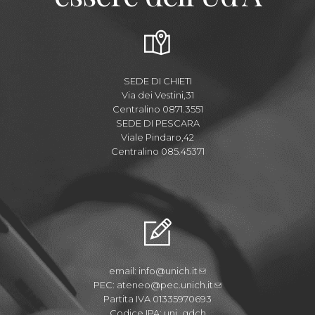
SEDE DI CHIETI
Via dei Vestini,31
Centralino 0871.3551
SEDE DI PESCARA
Viale Pindaro,42
Centralino 085.45371
email:
info@unich.it
PEC:
ateneo@pec.unich.it
Partita IVA 01335970693
Codice IPA: uni_gdch