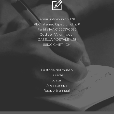
email:
info@unich.it
PEC:
ateneo@pec.unich.it
Partita IVA 01335970693
Codice IPA: uni_gdch
CASELLA POSTALE N.18
66100 CHIETI (CH)
La storia del museo
La sede
Lo staff
Area stampa
Rapporti annuali