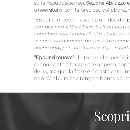
sulle Pseudoscienze),
Sezione Abruzzo e 
universitario
, con la preziosa collaboraz
“Eppur si muove” nasce da un’idea del pr
compleanno, il 12 febbraio, è altrettanto 
contributo fondamentale al metodo scientifi
venne assurdamente processato e condannat
anche oggi, per cui offrire a tutti, e in p
“Eppur si muove”
, il titolo scelto per il
pronunciata a bassa voce appena dopo l
del 13, ma quella frase è rimasta comunq
non c’è abiura che tenga a fronte dei pa
Scopri