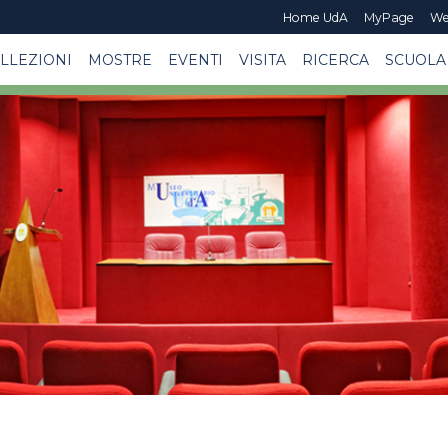
Home UdA
MyPage
We
LLEZIONI
MOSTRE
EVENTI
VISITA
RICERCA
SCUOLA