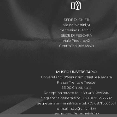
SEDE DI CHIETI
Via dei Vestini,31
Centralino 0871.3551
SEDE DI PESCARA
Viale Pindaro,42
Centralino 085.45371
MUSEO UNIVERSITARIO
Università "G. d'Annunzio" Chieti e Pescara
Piazza Trento e Trieste
66100 Chieti, Italia
Reception museo tel. +39 0871 3553514
Segreteria generale tel. +39 0871 3553502
Segreteria amministrativa tel. +39 0871 3553501
e-mail
mssb@unich.it
pec
museo@pec.unich.it