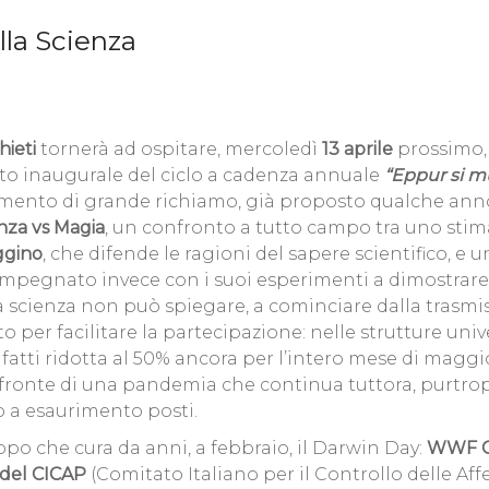
lla Scienza
hieti
tornerà ad ospitare, mercoledì
13 aprile
prossimo
to inaugurale del ciclo a cadenza annuale
“Eppur si m
mento di grande richiamo, già proposto qualche ann
nza vs Magia
, un confronto a tutto campo tra uno sti
aggino
, che difende le ragioni del sapere scientifico, e u
 impegnato invece con i suoi esperimenti a dimostrar
la scienza non può spiegare, a cominciare dalla trasmi
er facilitare la partecipazione: nelle strutture unive
nfatti ridotta al 50% ancora per l’intero mese di maggi
a fronte di una pandemia che continua tuttora, purtrop
ino a esaurimento posti.
ppo che cura da anni, a febbraio, il Darwin Day:
WWF Ch
 del CICAP
(Comitato Italiano per il Controllo delle Af