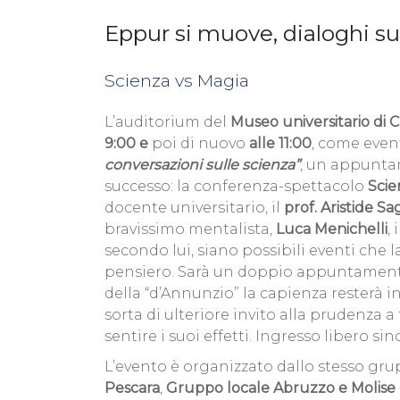
Eppur si muove, dialoghi su
Scienza vs Magia
L’auditorium del
Museo universitario di C
9:00
e
poi di nuovo
alle 11:00
, come even
conversazioni sulle scienza”
, un appunta
successo: la conferenza-spettacolo
Scie
docente universitario, il
prof. Aristide S
bravissimo mentalista,
Luca Menichelli
,
secondo lui, siano possibili eventi che 
pensiero. Sarà un doppio appuntamento p
della “d’Annunzio” la capienza resterà i
sorta di ulteriore invito alla prudenza 
sentire i suoi effetti. Ingresso libero s
L’evento è organizzato dallo stesso gru
Pescara
,
Gruppo locale Abruzzo e Molise