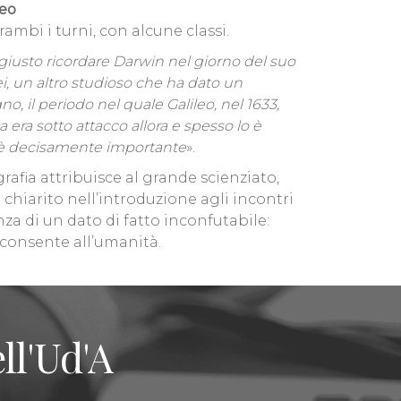
eo
ambi i turni, con alcune classi.
giusto ricordare Darwin nel giorno del suo
lei, un altro studioso che ha dato un
o, il periodo nel quale Galileo, nel 1633,
ra sotto attacco allora e spesso lo è
si, è decisamente importante
».
iografia attribuisce al grande scienziato,
hiarito nell’introduzione agli incontri
za di un dato di fatto inconfutabile:
 consente all’umanità.
ll'Ud'A