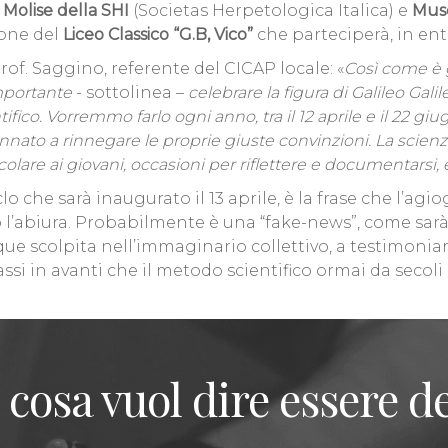
Molise della SHI
(Societas Herpetologica Italica) e
Mus
ione del
Liceo Classico “G.B, Vico”
che parteciperà, in entr
of. Saggino, referente del CICAP locale: «
Così come è 
importante
- sottolinea –
celebrare la figura di Galileo Gali
co. Vorremmo farlo ogni anno, tra il 12 aprile e il 22 giugn
o a rinnegare le proprie giuste convinzioni. La scienza e
articolare ai giovani, occasioni per riflettere e documentar
 ciclo che sarà inaugurato il 13 aprile, è la frase che l’ag
’abiura. Probabilmente è una “fake-news”, come sarà c
ue scolpita nell’immaginario collettivo, a testimonian
ssi in avanti che il metodo scientifico ormai da secoli
 cosa vuol dire essere de