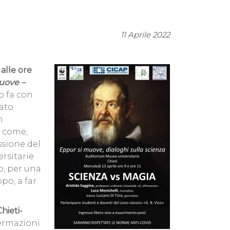
11 Aprile 2022
,
alle ore
uove –
o fa con
mato
n
e come,
ssione del
rsitarie
o, per una
po, a far
ieti-
fermazioni