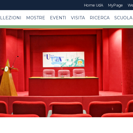
Home UdA
MyPage
We
LLEZIONI
MOSTRE
EVENTI
VISITA
RICERCA
SCUOLA