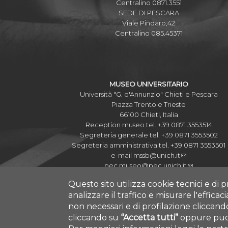
Centralino 0871.3551
SEDE DI PESCARA
Viale Pindaro,42
Centralino 085.45371
MUSEO UNIVERSITARIO
Università "G. d'Annunzio" Chieti e Pescara
Piazza Trento e Trieste
66100 Chieti, Italia
Reception museo tel. +39 0871 3553514
Segreteria generale tel. +39 0871 3553502
Segreteria amministrativa tel. +39 0871 3553501
e-mail
mssb@unich.it
pec
museo@pec.unich.it
Questo sito utilizza cookie tecnici e di p
analizzare il traffico e misurare l'efficac
non necessari e di profilazione cliccan
cliccando su
“Accetta tutti”
oppure puoi
COPYRIGHT © 2019.