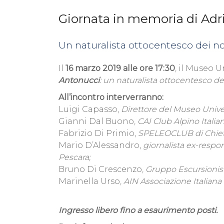
Giornata in memoria di Ad
Un naturalista ottocentesco dei no
Il
16 marzo 2019 alle ore 17:30
, il Museo U
Antonucci
: un naturalista ottocentesco dei
All’incontro interverranno:
Luigi Capasso,
Direttore del Museo Univer
Gianni Dal Buono,
CAI Club Alpino Italian
Fabrizio Di Primio,
SPELEOCLUB di Chiet
Mario D’Alessandro,
giornalista ex-respon
Pescara;
Bruno Di Crescenzo,
Gruppo Escursionist
Marinella Urso,
AIN Associazione Italiana 
Ingresso libero fino a esaurimento posti.