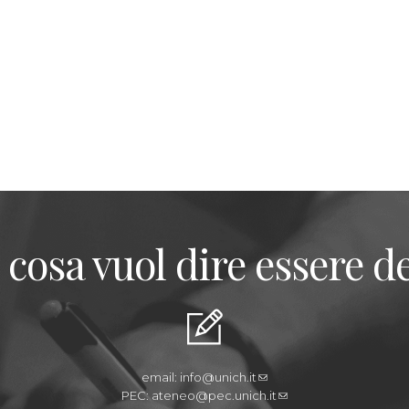
 cosa vuol dire essere de
email:
info@unich.it
PEC:
ateneo@pec.unich.it