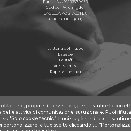
Partita IVA 01335970693
Codice IPA: uni_gdch
CASELLA POSTALE N.18
66100 CHIETI (CH)
La storia del museo
La sede
Lo staff
Area stampa
Rapporti annuali
rofilazione, propri e di terze parti, per garantire la corre
ia delle attività di comunicazione istituzionale.
Puoi rifiuta
do su
“Solo cookie tecnici”
.
Puoi scegliere di acconsentirne 
 personalizzare le tue scelte cliccando su
“Personalizza
 ALL RIGHTS RESERVED - UNIVERSITÀ DEGLI STUDI GABRIELE D'ANNUNZI