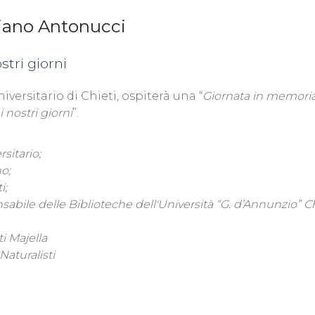
riano Antonucci
stri giorni
niversitario di Chieti, ospiterà una “
Giornata in memori
 nostri giorni
”.
sitario;
o;
i;
sabile delle Biblioteche dell'Università “G. d’Annunzio” Ch
i Majella
Naturalisti