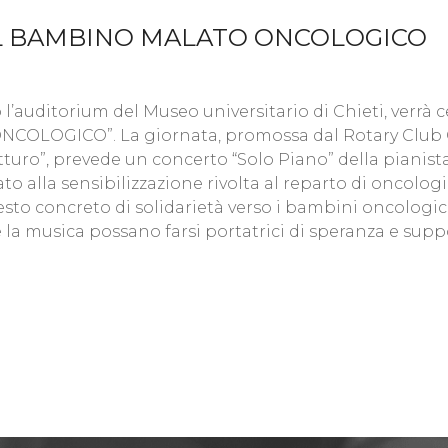
L BAMBINO MALATO ONCOLOGICO
o l’auditorium del Museo universitario di Chieti, verrà c
LOGICO”. La giornata, promossa dal Rotary Club Ch
atturo”, prevede un concerto “Solo Piano” della pianist
to alla sensibilizzazione rivolta al reparto di oncolog
sto concreto di solidarietà verso i bambini oncologici
 la musica possano farsi portatrici di speranza e supp