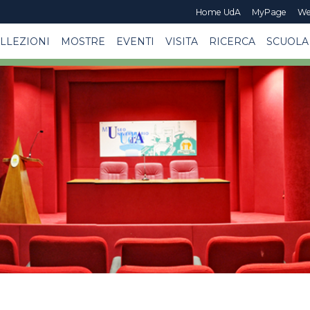
Home UdA
MyPage
We
LLEZIONI
MOSTRE
EVENTI
VISITA
RICERCA
SCUOLA