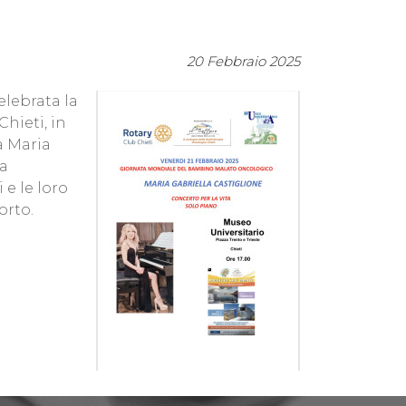
20 Febbraio 2025
elebrata la
ieti, in
a Maria
ia
 e le loro
orto.