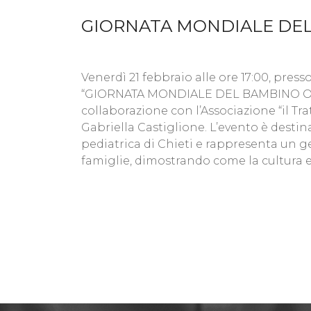
GIORNATA MONDIALE DE
Venerdì 21 febbraio alle ore 17:00, press
“GIORNATA MONDIALE DEL BAMBINO ONCO
collaborazione con l’Associazione “il Tr
Gabriella Castiglione. L’evento è destina
pediatrica di Chieti e rappresenta un ge
famiglie, dimostrando come la cultura e