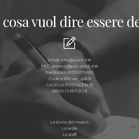
 cosa vuol dire essere de
email:
info@unich.it
PEC:
ateneo@pec.unich.it
Partita IVA 01335970693
Codice IPA: uni_gdch
CASELLA POSTALE N.18
66100 CHIETI (CH)
La storia del museo
La sede
Lo staff