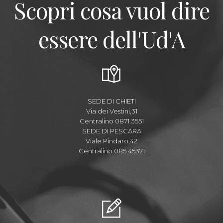
Scopri cosa vuol dire
essere dell'Ud'A
SEDE DI CHIETI
Via dei Vestini,31
Centralino 0871.3551
SEDE DI PESCARA
Viale Pindaro,42
Centralino 085.45371