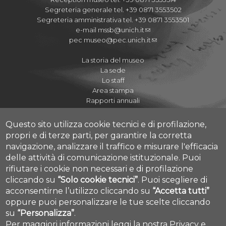
Segreteria generale tel. +39 0871 3553502
Segreteria amministrativa tel. +39 0871 3553501
e-mail
mssb@unich.it
pec
museo@pec.unich.it
La storia del museo
La sede
Lo staff
Area stampa
Rapporti annuali
Questo sito utilizza cookie tecnici e di profilazione,
propri e di terze parti, per garantire la corretta
navigazione, analizzare il traffico e misurare l'efficacia
Regolamenti
delle attività di comunicazione istituzionale.
Puoi
Quaderni del Museo
rifiutare i cookie non necessari e di profilazione
Journal of Paleopathology
cliccando su
“Solo cookie tecnici”
.
Puoi scegliere di
Proposte didattiche A.S. 2020-2021
acconsentirne l’utilizzo cliccando su
“Accetta tutti”
Cookie settings
I Cicli dell'Arte
oppure puoi personalizzare le tue scelte cliccando
su
“Personalizza”
.
Per maggiori informazioni leggi la nostra
Privacy e