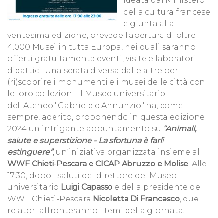
ideata dal Ministero
della cultura francese
e giunta alla
ventesima edizione, prevede l'apertura di oltre
4.000 Musei in tutta Europa, nei quali saranno
offerti gratuitamente eventi, visite e laboratori
didattici. Una serata diversa dalle altre per
(ri)scoprire i monumenti e i musei delle città con
le loro collezioni. Il Museo universitario
dell'Ateneo "Gabriele d'Annunzio" ha, come
sempre, aderito, proponendo in questa edizione
2024 un intrigante appuntamento su
“Animali,
salute e superstizione - La sfortuna è farli
estinguere”
, un‘iniziativa organizzata insieme al
WWF Chieti-Pescara e CICAP Abruzzo e Molise
. Alle
17:30, dopo i saluti del direttore del Museo
universitario
Luigi Capasso
e della presidente del
WWF Chieti-Pescara
Nicoletta Di Francesco
, due
relatori affronteranno i temi della giornata.