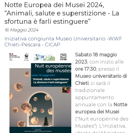
Notte Europea dei Musei 2024,
“Animali, salute e superstizione - La
sfortuna è farli estinguere”
16 Maggio 2024
Iniziativa congiunta Museo Universitario -WWF
Chieti-Pescara - CICAP
Sabato 18 maggio
2023
, con inizio alle
ore 17:30
, presso il
Museo universitario di
Chieti
, ci sarà il
tradizionale
appuntamento
annuale con la
Notte
europea dei Musei
("Nuit europénne des
Musées"). L'iniziativa,