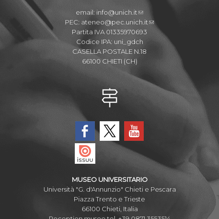
email:
info@unich.it
PEC:
ateneo@pec.unich.it
Partita IVA 01335970693
Codice IPA: uni_gdch
CASELLA POSTALE N.18
66100 CHIETI (CH)
MUSEO UNIVERSITARIO
Università "G. d'Annunzio" Chieti e Pescara
Piazza Trento e Trieste
66100 Chieti, Italia
Reception museo tel. +39 0871 3553514