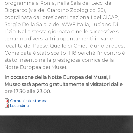
programma a Roma, nella Sala dei Lecci del
Bioparco (via del Giardino Zoologico, 20),
coordinata dai presidenti nazionali del CICAP,
Sergio Della Sala, e del WWF Italia, Luciano Di
Tizio. Nella stessa giornata o nelle successive si
terranno diversi altri appuntamenti in varie
località del Paese. Quello di Chieti è uno di questi.
Come data è stato scelto il 18 perché l’incontro è
stato inserito nella prestigiosa cornice della
Notte Europea dei Musei.
In occasione della Notte Europea dei Musei, il
Museo sarà aperto gratuitamente ai visitatori dalle
ore 17:30 alle 23:00.
Comunicato stampa
Locandina