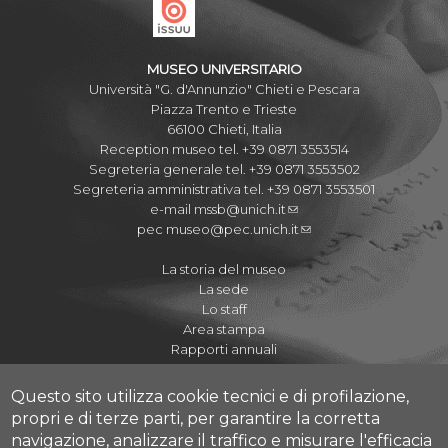
MUSEO UNIVERSITARIO
Università "G. d'Annunzio" Chieti e Pescara
Piazza Trento e Trieste
66100 Chieti, Italia
Reception museo tel. +39 0871 3553514
Segreteria generale tel. +39 0871 3553502
Segreteria amministrativa tel. +39 0871 3553501
e-mail
mssb@unich.it
pec
museo@pec.unich.it
La storia del museo
La sede
Lo staff
Area stampa
Rapporti annuali
Questo sito utilizza cookie tecnici e di profilazione,
propri e di terze parti, per garantire la corretta
navigazione, analizzare il traffico e misurare l'efficacia