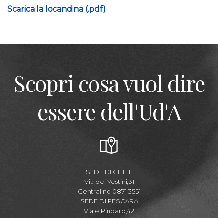
Scarica la locandina (.pdf)
Scopri cosa vuol dire
essere dell'Ud'A
SEDE DI CHIETI
Via dei Vestini,31
Centralino 0871.3551
SEDE DI PESCARA
Viale Pindaro,42