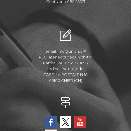
Centralino 085.45371
email:
info@unich.it
PEC:
ateneo@pec.unich.it
Partita IVA 01335970693
Codice IPA: uni_gdch
CASELLA POSTALE N.18
66100 CHIETI (CH)