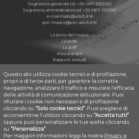
Segreteria generale tel. +39 0871 3553502
Segreteria amministrativa tel. +39 0871 3553501
e-mail
mssb@unich.it
pec
museo@pec.unich.it
La storia del museo
La sede
Lo staff
Area stampa
Rapporti annuali
Questo sito utilizza cookie tecnici e di profilazione,
propri e di terze parti, per garantire la corretta
navigazione, analizzare il traffico e misurare l'efficacia
Regolamenti
delle attività di comunicazione istituzionale.
Puoi
Quaderni del Museo
rifiutare i cookie non necessari e di profilazione
Journal of Paleopathology
cliccando su
“Solo cookie tecnici”
.
Puoi scegliere di
Proposte didattiche A.S. 2020-2021
acconsentirne l’utilizzo cliccando su
“Accetta tutti”
Cookie settings
I Cicli dell'Arte
oppure puoi personalizzare le tue scelte cliccando
su
“Personalizza”
.
Per maggiori informazioni leggi la nostra
Privacy e