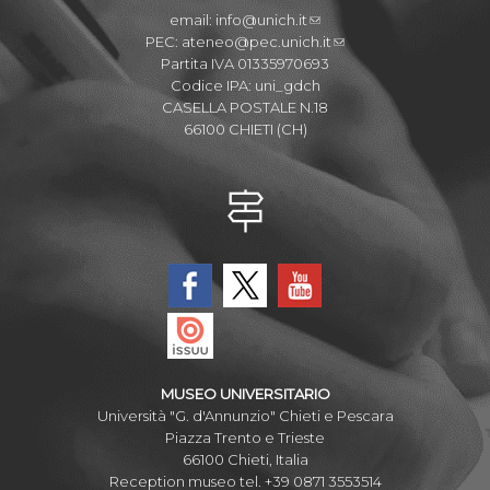
email:
info@unich.it
PEC:
ateneo@pec.unich.it
Partita IVA 01335970693
Codice IPA: uni_gdch
CASELLA POSTALE N.18
66100 CHIETI (CH)
MUSEO UNIVERSITARIO
Università "G. d'Annunzio" Chieti e Pescara
Piazza Trento e Trieste
66100 Chieti, Italia
Reception museo tel. +39 0871 3553514