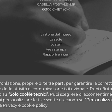
CASELLA POSTALE N.18
66100 CHIETI (CH)
La storia del museo
La sede
Lo staff
Area stampa
Rapporti annuali
rofilazione, propri e di terze parti, per garantire la corre
ia delle attività di comunicazione istituzionale.
Puoi rifiuta
do su
“Solo cookie tecnici”
.
Puoi scegliere di acconsentirne 
 personalizzare le tue scelte cliccando su
“Personalizza
 ALL RIGHTS RESERVED - UNIVERSITÀ DEGLI STUDI GABRIELE D'ANNUNZI
ra
Privacy e cookie policy