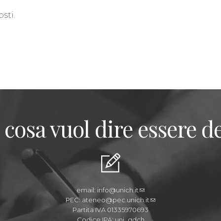
sti.
 cosa vuol dire essere de
email:
info@unich.it
PEC:
ateneo@pec.unich.it
Partita IVA 01335970693
Codice IPA: uni_gdch