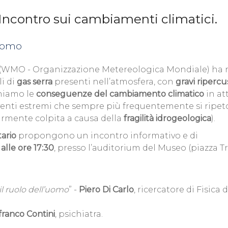
Incontro sui cambiamenti climatici.
'uomo
 (WMO - Organizzazione Metereologica Mondiale) ha 
i di
gas serra
presenti nell’atmosfera, con
gravi ripercu
ghiamo le
conseguenze del cambiamento climatico
in at
i eventi estremi che sempre più frequentemente si ripe
larmente colpita a causa della
fragilità idrogeologica
).
tario
propongono un incontro informativo e di
lle ore 17:30
, presso l’auditorium del Museo (piazza T
l ruolo dell’uomo
” -
Piero Di Carlo
, ricercatore di Fisica 
franco Contini
, psichiatra.