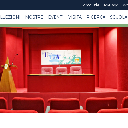
Home UdA
MyPage
We
LLEZIONI
MOSTRE
EVENTI
VISITA
RICERCA
SCUOLA