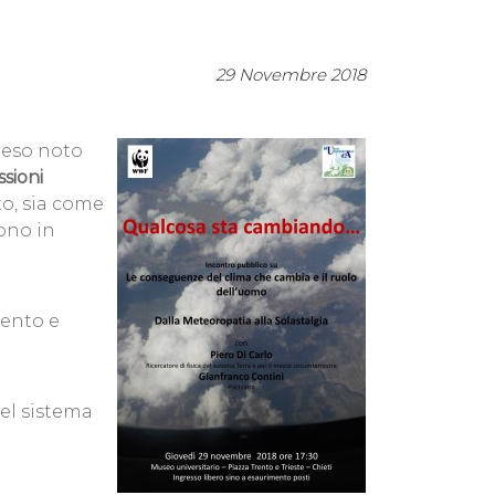
29 Novembre 2018
reso noto
ssioni
to, sia come
tono in
rento e
del sistema