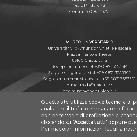
Viale Pindaro,42
Centralino 085.45371
MUSEO UNIVERSITARIO
Università "G. d'Annunzio" Chieti e Pescara
Piazza Trento e Trieste
66100 Chieti, Italia
Reception museo tel. +39 0871 3553514
Segreteria generale tel. +39 0871 3553502
Segreteria amministrativa tel. +39 0871 3553501
e-mail
mssb@unich.it
pec
museo@pec.unich.it
Questo sito utilizza cookie tecnici e di p
analizzare il traffico e misurare l'efficac
non necessari e di profilazione cliccan
cliccando su
“Accetta tutti”
oppure puoi
COPYRIGHT © 2019.
Per maggiori informazioni leggi la nost