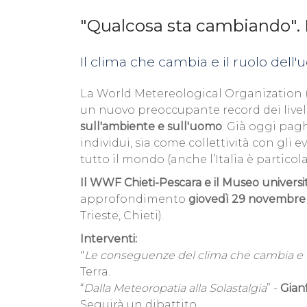
"Qualcosa sta cambiando". 
Il clima che cambia e il ruolo dell
La World Metereological Organization
un nuovo preoccupante record dei livell
sull'ambiente e sull'uomo
. Già oggi pa
individui, sia come collettività con gl
tutto il mondo (anche l’Italia è partico
Il WWF Chieti-Pescara e il Museo universi
approfondimento
giovedì 29 novembre a
Trieste, Chieti).
Interventi:
"
Le conseguenze del clima che cambia e i
Terra.
“
Dalla Meteoropatia alla Solastalgia
” -
Gian
Seguirà un dibattito.