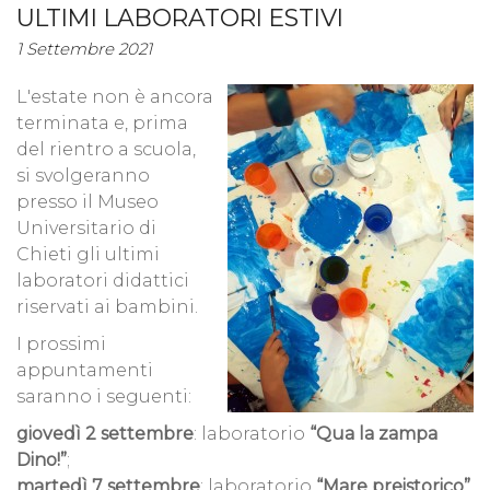
ULTIMI LABORATORI ESTIVI
1 Settembre 2021
L'estate non è ancora
terminata e, prima
del rientro a scuola,
si svolgeranno
presso il Museo
Universitario di
Chieti gli ultimi
laboratori didattici
riservati ai bambini.
I prossimi
appuntamenti
saranno i seguenti:
giovedì 2 settembre
: laboratorio
“Qua la zampa
Dino!”
;
martedì 7 settembre
: laboratorio
“Mare preistorico”
.