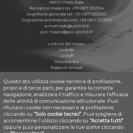
66100 Chieti, Italia
Reception museo tel. +39 0871 3553514
Segreteria generale tel. +39 0871 3553502
Segreteria amministrativa tel. +39 0871 3553501
e-mail
mssb@unich.it
pec
museo@pec.unich.it
La storia del museo
La sede
Lo staff
Area stampa
Rapporti annuali
Questo sito utilizza cookie tecnici e di profilazione,
propri e di terze parti, per garantire la corretta
navigazione, analizzare il traffico e misurare l'efficacia
Regolamenti
delle attività di comunicazione istituzionale.
Puoi
Quaderni del Museo
rifiutare i cookie non necessari e di profilazione
Journal of Paleopathology
cliccando su
“Solo cookie tecnici”
.
Puoi scegliere di
Proposte didattiche A.S. 2020-2021
acconsentirne l’utilizzo cliccando su
“Accetta tutti”
Cookie settings
I Cicli dell'Arte
oppure puoi personalizzare le tue scelte cliccando