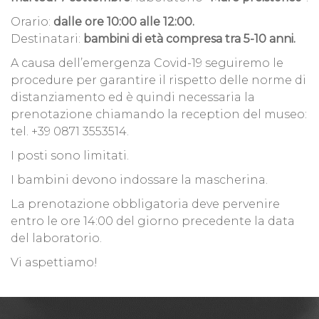
Orario:
dalle ore 10:00 alle 12:00.
Destinatari:
bambini di età compresa tra 5-10 anni.
A causa dell’emergenza Covid-19 seguiremo le
procedure per garantire il rispetto delle norme di
distanziamento ed è quindi necessaria la
prenotazione chiamando la reception del museo:
tel. +39 0871 3553514.
I posti sono limitati.
I bambini devono indossare la mascherina.
La prenotazione obbligatoria deve pervenire
entro le ore 14:00 del giorno precedente la data
del laboratorio.
Vi aspettiamo!