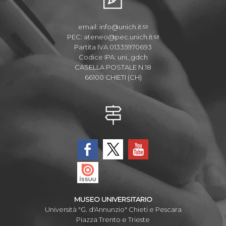
email:
info@unich.it
PEC:
ateneo@pec.unich.it
Partita IVA 01335970693
Codice IPA: uni_gdch
CASELLA POSTALE N.18
66100 CHIETI (CH)
MUSEO UNIVERSITARIO
Università "G. d'Annunzio" Chieti e Pescara
Piazza Trento e Trieste