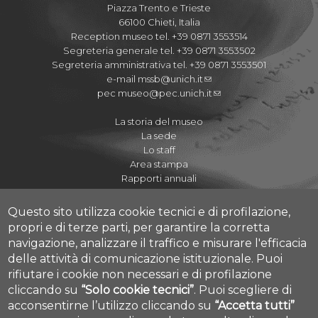
Piazza Trento e Trieste
66100 Chieti, Italia
Reception museo tel. +39 0871 3553514
Segreteria generale tel. +39 0871 3553502
Segreteria amministrativa tel. +39 0871 3553501
e-mail
mssb@unich.it
pec
museo@pec.unich.it
La storia del museo
La sede
Lo staff
Area stampa
Rapporti annuali
Questo sito utilizza cookie tecnici e di profilazione,
propri e di terze parti, per garantire la corretta
navigazione, analizzare il traffico e misurare l'efficacia
Regolamenti
delle attività di comunicazione istituzionale.
Puoi
Quaderni del Museo
rifiutare i cookie non necessari e di profilazione
Journal of Paleopathology
cliccando su
“Solo cookie tecnici”
.
Puoi scegliere di
Proposte didattiche A.S. 2020-2021
acconsentirne l’utilizzo cliccando su
“Accetta tutti”
Cookie settings