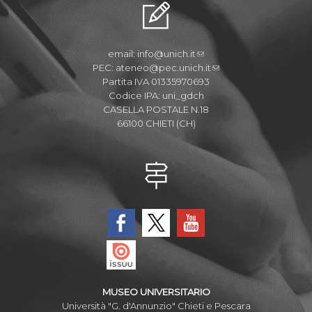
email:
info@unich.it
PEC:
ateneo@pec.unich.it
Partita IVA 01335970693
Codice IPA: uni_gdch
CASELLA POSTALE N.18
66100 CHIETI (CH)
MUSEO UNIVERSITARIO
Università "G. d'Annunzio" Chieti e Pescara