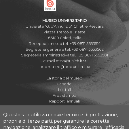
MUSEO UNIVERSITARIO
Università "G. d'Annunzio" Chieti e Pescara
Piazza Trento e Trieste
66100 Chieti, Italia
Reception museo tel. +39 0871 3553514
Segreteria generale tel. +39 0871 3553502
Segreteria amministrativa tel. +39 0871 3553501
e-mail
mssb@unich.it
pec
museo@pec.unich.it
La storia del museo
La sede
Lo staff
Area stampa
Rapporti annuali
Questo sito utilizza cookie tecnici e di profilazione,
propri e di terze parti, per garantire la corretta
navigazione, analizzare il traffico e misurare l'efficacia