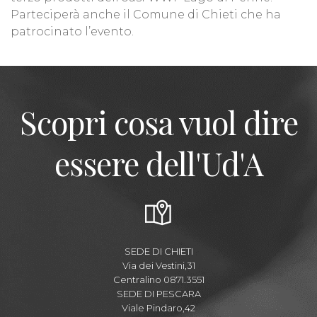
Parteciperà anche il Comune di Chieti che ha
patrocinato l’evento.
Scopri cosa vuol dire
essere dell'Ud'A
SEDE DI CHIETI
Via dei Vestini,31
Centralino 0871.3551
SEDE DI PESCARA
Viale Pindaro,42