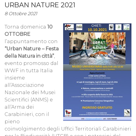
URBAN NATURE 2021
8 Ottobre 2021
Torna domenica
10
OTTOBRE
l’appuntamento con
“Urban Nature – Festa
della Natura in città”
,
evento promosso dal
WWF in tutta Italia
insieme
all’Associazione
Nazionale dei Musei
Scientifici (ANMS) e
all’Arma dei
Carabinieri, con il
pieno
coinvolgimento degli Uffici Territoriali Carabinieri