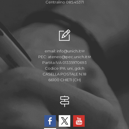
Centralino 085.45371
email:
info@unich.it
PEC:
ateneo@pec.unich.it
Partita IVA 01335970693
Codice IPA: uni_gdch
CASELLA POSTALE N.18
66100 CHIETI (CH)