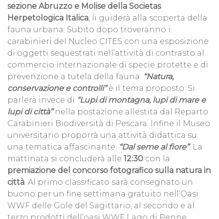
sezione Abruzzo e Molise della Societas
Herpetologica Italica
, li guiderà alla scoperta della
fauna urbana. Subito dopo troveranno i
carabinieri del Nucleo CITES con una esposizione
di oggetti sequestrati nell’attività di contrasto al
commercio internazionale di specie protette e di
prevenzione a tutela della fauna:
“Natura,
conservazione e controlli”
è il tema proposto. Si
parlerà invece di
“Lupi di montagna, lupi di mare e
lupi di città”
nella postazione allestita dal Reparto
Carabinieri Biodiversità di Pescara. Infine il Museo
universitario proporrà una attività didattica su
una tematica affascinante:
“Dal seme al fiore”
. La
mattinata si concluderà alle
12:30
con la
premiazione del concorso fotografico sulla natura in
città
. Al primo classificato sarà consegnato un
buono per un fine settimana gratuito nell’Oasi
WWF delle Gole del Sagittario, al secondo e al
terzo prodotti dell’oasi WWF Lago di Penne.