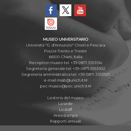
MUSEO UNIVERSITARIO
Università "G. d'Annunzio" Chieti e Pescara
Piazza Trento e Trieste
66100 Chieti, Italia
Reception museo tel. +39 0871 3553514
Segreteria generale tel. +39 0871 3553502
Segreteria amministrativa tel. +39 0871 3553501
e-mail
mssb@unich.it
pec
museo@pec.unich.it
La storia del museo
La sede
Lo staff
Area stampa
Rapporti annuali