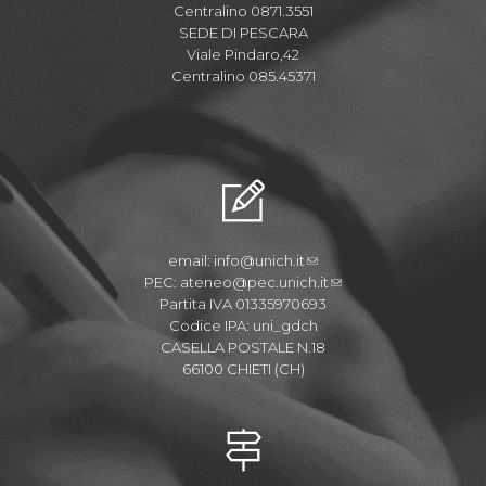
Centralino 0871.3551
SEDE DI PESCARA
Viale Pindaro,42
Centralino 085.45371
email:
info@unich.it
PEC:
ateneo@pec.unich.it
Partita IVA 01335970693
Codice IPA: uni_gdch
CASELLA POSTALE N.18
66100 CHIETI (CH)