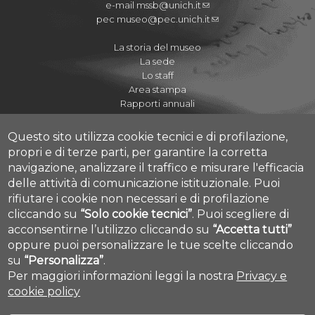
e-mail
mssb@unich.it
pec
museo@pec.unich.it
La storia del museo
La sede
Lo staff
Area stampa
Rapporti annuali
Questo sito utilizza cookie tecnici e di profilazione,
propri e di terze parti, per garantire la corretta
navigazione, analizzare il traffico e misurare l'efficacia
Regolamenti
delle attività di comunicazione istituzionale.
Puoi
Quaderni del Museo
rifiutare i cookie non necessari e di profilazione
Journal of Paleopathology
cliccando su
“Solo cookie tecnici”
.
Puoi scegliere di
Proposte didattiche A.S. 2020-2021
acconsentirne l’utilizzo cliccando su
“Accetta tutti”
Cookie settings
I Cicli dell'Arte
oppure puoi personalizzare le tue scelte cliccando
su
“Personalizza”
.
Per maggiori informazioni leggi la nostra
Privacy e
cookie policy