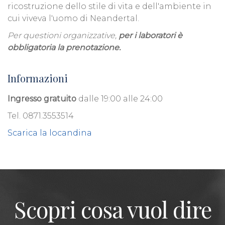
ricostruzione dello stile di vita e dell'ambiente in
cui viveva l'uomo di Neandertal.
Per questioni organizzative,
per i laboratori è
obbligatoria la prenotazione.
Informazioni
Ingresso gratuito
dalle 19:00 alle 24:00
Tel. 0871.3553514
Scarica la locandina
Scopri cosa vuol dire