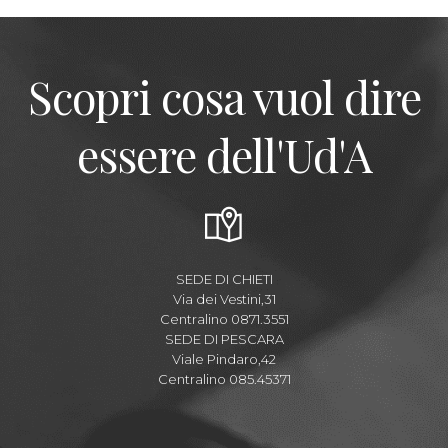
Scopri cosa vuol dire
essere dell'Ud'A
SEDE DI CHIETI
Via dei Vestini,31
Centralino 0871.3551
SEDE DI PESCARA
Viale Pindaro,42
Centralino 085.45371