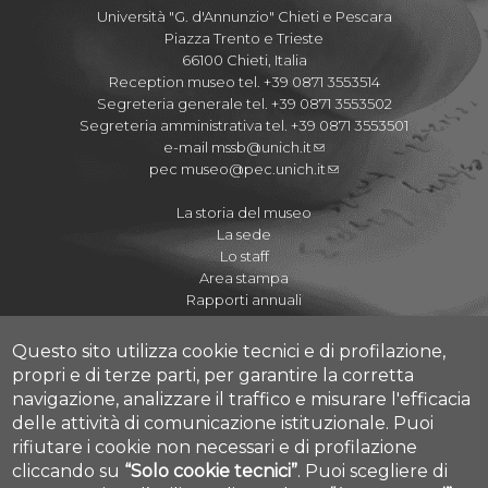
Università "G. d'Annunzio" Chieti e Pescara
Piazza Trento e Trieste
66100 Chieti, Italia
Reception museo tel. +39 0871 3553514
Segreteria generale tel. +39 0871 3553502
Segreteria amministrativa tel. +39 0871 3553501
e-mail
mssb@unich.it
pec
museo@pec.unich.it
La storia del museo
La sede
Lo staff
Area stampa
Rapporti annuali
Questo sito utilizza cookie tecnici e di profilazione,
propri e di terze parti, per garantire la corretta
navigazione, analizzare il traffico e misurare l'efficacia
Regolamenti
delle attività di comunicazione istituzionale.
Puoi
Quaderni del Museo
rifiutare i cookie non necessari e di profilazione
Journal of Paleopathology
cliccando su
“Solo cookie tecnici”
.
Puoi scegliere di
Proposte didattiche A.S. 2020-2021